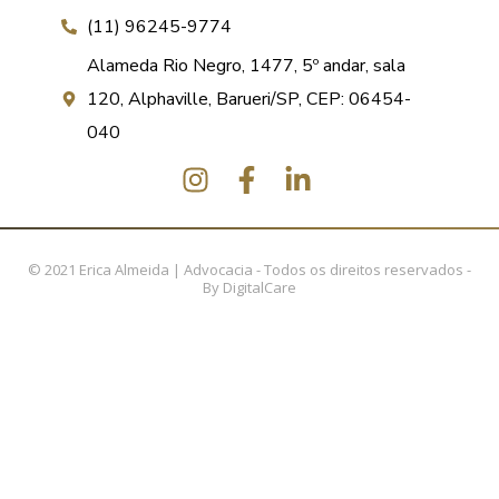
(11) 96245-9774
Alameda Rio Negro, 1477, 5º andar, sala
120, Alphaville, Barueri/SP, CEP: 06454-
040
© 2021 Erica Almeida | Advocacia - Todos os direitos reservados -
By
DigitalCare